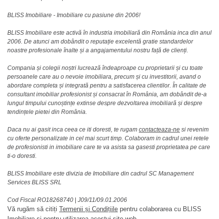
BLISS Imobiliare - Imobiliare cu pasiune din 2006!
BLISS Imobiliare este activă în industria imobiliară din România inca din anul
2006. De atunci am dobândit o reputație excelentă gratie standardelor
noastre profesionale înalte și a angajamentului nostru față de clienți.
Compania și colegii noștri lucrează îndeaproape cu proprietarii și cu toate
persoanele care au o nevoie imobiliara, precum și cu investitorii, avand o
abordare completa și integrată pentru a satisfacerea clientilor. În calitate de
consultant imobiliar profesionist și consacrat în România, am dobândit de-a
lungul timpului cunoștințe extinse despre dezvoltarea imobiliară și despre
tendințele pietei din România.
Daca nu ai gasit inca ceea ce iti doresti, te rugam
contacteaza-ne
si revenim
cu oferte personalizate in cel mai scurt timp. Colaboram in cadrul unei retele
de profesionisti in imobiliare care te va asista sa gasesti proprietatea pe care
ti-o doresti.
BLISS Imobiliare este divizia de Imobiliare din cadrul SC Management
Services BLISS SRL
Cod Fiscal RO18268740
|
J09/11/09.01.2006
Vă rugăm să citiți
Termenii și Condițiile
pentru colaborarea cu BLISS
Imobiliare și pentru utilizarea acestui site web.