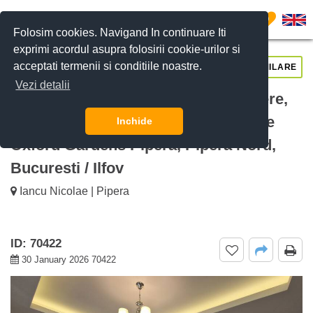
0
Folosim cookies. Navigand In continuare Iti
exprimi acordul asupra folosirii cookie-urilor si
acceptati termenii si conditiile noastre.
CERE DETALII
SUNĂ-NE
SIMILARE
Vezi detalii
De inchiriat vilă premium cu 6 camere,
gradina privata si 3 locuri de parcare
Inchide
Oxford Gardens Pipera, Pipera Nord,
Bucuresti / Ilfov
Iancu Nicolae | Pipera
ID: 70422
30 January 2026 70422