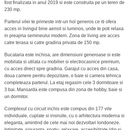
fost finalizata in anul 2019 si este construita pe un teren de
230 mp.
Parterul vilei te primeste intr-un hol generos ce iti ofera
acces in livingul bine aerisit si luminos, unde te poti relaxa
in preajma semineului modern. Zona de living are acces
catre terasa si catre gradina privata de 150 mp.
Bucataria este inchisa, are dimensiuni generoase si este
mobilata si utilata cu mobilier si electrocasnice premium,
cu acces direct spre gradina. Garajul cu acces din casa,
doua camere pentru depozitare, o baie si camera tehnica
completeaza parterul. La etaj regasim cele 3 dormitoare si
3 bai. Mansarda este compusa din zona de hobby, baie si
un dormitor.
Complexul cu circuit inchis este compus din 177 vile
individuale, cuplate si insiruite, cu o arhitectura moderna si
eleganta, amintind de cele mai noi dezvoltari londoneze.
Intimitate, siguranta, spatiu, relaxare, accesibilitate (din si