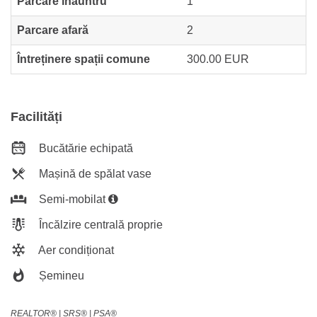
Parcare înăuntru
1
Parcare afară
2
Întreținere spații comune
300.00 EUR
Facilități
Bucătărie echipată
Mașină de spălat vase
Semi-mobilat
Încălzire centrală proprie
Aer condiționat
Șemineu
REALTOR®️ | SRS®️ | PSA®️