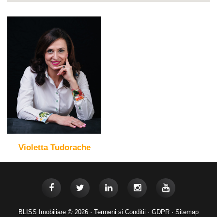
Violetta Tudorache
BLISS Imobiliare © 2026 ·
Termeni si Conditii
·
GDPR
·
Sitemap