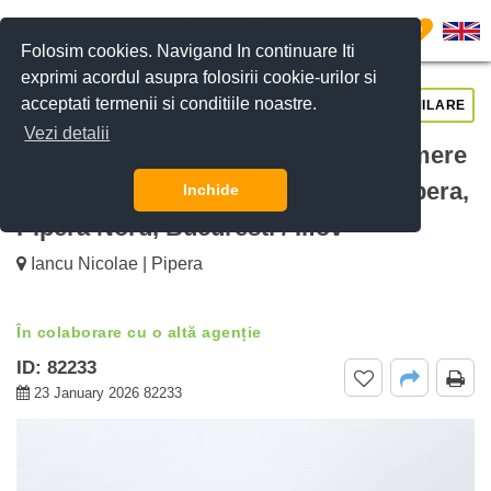
0
Folosim cookies. Navigand In continuare Iti
exprimi acordul asupra folosirii cookie-urilor si
acceptati termenii si conditiile noastre.
CERE DETALII
SUNĂ-NE
SIMILARE
Vezi detalii
De inchiriat Vilă Spațioasă Cu 6 Camere
Și Curte Privată Oxford Gardens Pipera,
Inchide
Pipera Nord, Bucuresti / Ilfov
Iancu Nicolae | Pipera
În colaborare cu o altă agenție
ID: 82233
23 January 2026 82233