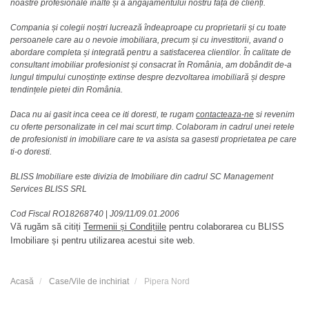
noastre profesionale înalte și a angajamentului nostru față de clienți.
Compania și colegii noștri lucrează îndeaproape cu proprietarii și cu toate
persoanele care au o nevoie imobiliara, precum și cu investitorii, avand o
abordare completa și integrată pentru a satisfacerea clientilor. În calitate de
consultant imobiliar profesionist și consacrat în România, am dobândit de-a
lungul timpului cunoștințe extinse despre dezvoltarea imobiliară și despre
tendințele pietei din România.
Daca nu ai gasit inca ceea ce iti doresti, te rugam
contacteaza-ne
si revenim
cu oferte personalizate in cel mai scurt timp. Colaboram in cadrul unei retele
de profesionisti in imobiliare care te va asista sa gasesti proprietatea pe care
ti-o doresti.
BLISS Imobiliare este divizia de Imobiliare din cadrul SC Management
Services BLISS SRL
Cod Fiscal RO18268740
|
J09/11/09.01.2006
Vă rugăm să citiți
Termenii și Condițiile
pentru colaborarea cu BLISS
Imobiliare și pentru utilizarea acestui site web.
Acasă
Case/Vile de inchiriat
Pipera Nord