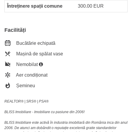
Întreținere spații comune
300.00 EUR
Facilități
Bucătărie echipată
Mașină de spălat vase
Nemobilat
Aer condiționat
Șemineu
REALTOR®️ | SRS®️ | PSA®️
BLISS Imobiliare - Imobiliare cu pasiune din 2006!
BLISS Imobiliare este activă în industria imobiliară din România inca din anul
2006. De atunci am dobândit o reputație excelentă gratie standardelor