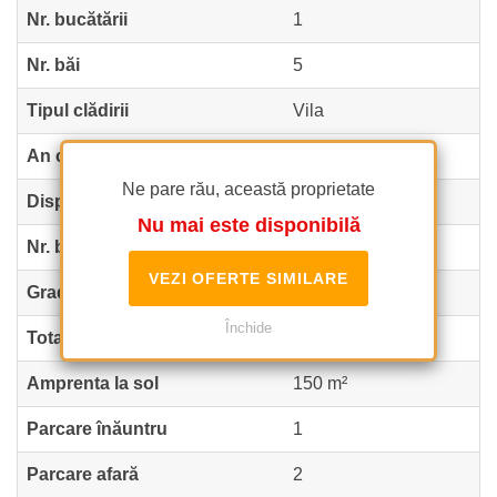
Nr. bucătării
1
Nr. băi
5
Tipul clădirii
Vila
An construcție
2020
Ne pare rău, această proprietate
Dispunere
P+1+M
Nu mai este disponibilă
Nr. balcoane
1
VEZI OFERTE SIMILARE
Gradină
Privată 150 m²
Închide
Total teren
300 m²
Amprenta la sol
150 m²
Parcare înăuntru
1
Parcare afară
2