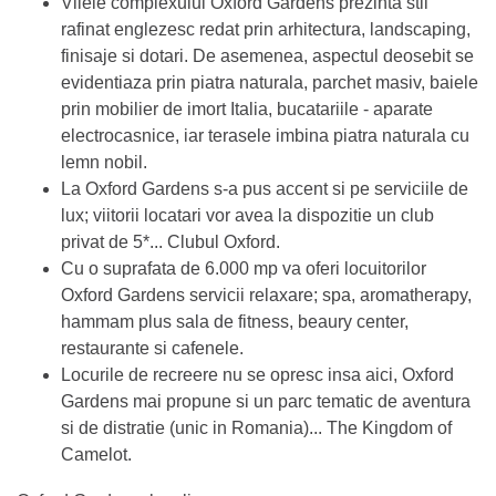
Vilele complexului Oxford Gardens prezinta stil
rafinat englezesc redat prin arhitectura, landscaping,
finisaje si dotari. De asemenea, aspectul deosebit se
evidentiaza prin piatra naturala, parchet masiv, baiele
prin mobilier de imort Italia, bucatariile - aparate
electrocasnice, iar terasele imbina piatra naturala cu
lemn nobil.
La Oxford Gardens s-a pus accent si pe serviciile de
lux; viitorii locatari vor avea la dispozitie un club
privat de 5*... Clubul Oxford.
Cu o suprafata de 6.000 mp va oferi locuitorilor
Oxford Gardens servicii relaxare; spa, aromatherapy,
hammam plus sala de fitness, beaury center,
restaurante si cafenele.
Locurile de recreere nu se opresc insa aici, Oxford
Gardens mai propune si un parc tematic de aventura
si de distratie (unic in Romania)... The Kingdom of
Camelot.