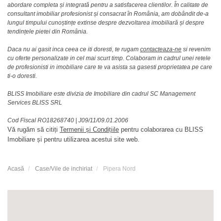
abordare completa și integrată pentru a satisfacerea clientilor. În calitate de
consultant imobiliar profesionist și consacrat în România, am dobândit de-a
lungul timpului cunoștințe extinse despre dezvoltarea imobiliară și despre
tendințele pietei din România.
Daca nu ai gasit inca ceea ce iti doresti, te rugam
contacteaza-ne
si revenim
cu oferte personalizate in cel mai scurt timp. Colaboram in cadrul unei retele
de profesionisti in imobiliare care te va asista sa gasesti proprietatea pe care
ti-o doresti.
BLISS Imobiliare este divizia de Imobiliare din cadrul SC Management
Services BLISS SRL
Cod Fiscal RO18268740
|
J09/11/09.01.2006
Vă rugăm să citiți
Termenii și Condițiile
pentru colaborarea cu BLISS
Imobiliare și pentru utilizarea acestui site web.
Acasă
Case/Vile de inchiriat
Pipera Nord