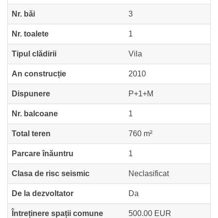
Nr. băi
3
Nr. toalete
1
Tipul clădirii
Vila
An construcție
2010
Dispunere
P+1+M
Nr. balcoane
1
Total teren
760 m²
Parcare înăuntru
1
Clasa de risc seismic
Neclasificat
De la dezvoltator
Da
Întreținere spații comune
500.00 EUR