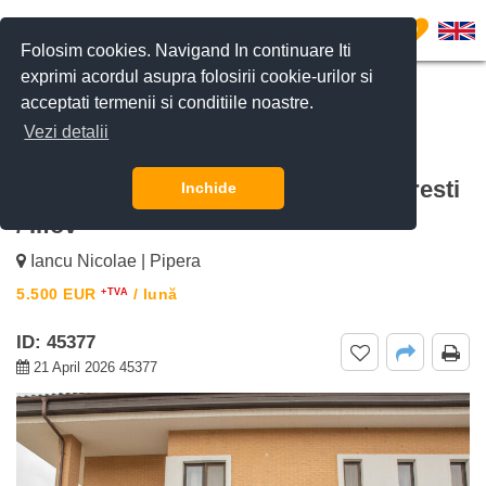
0
Folosim cookies. Navigand In continuare Iti
exprimi acordul asupra folosirii cookie-urilor si
acceptati termenii si conditiile noastre.
CERE DETALII
SUNĂ-NE
Vezi detalii
De inchiriat vila 8 camere Oxford
Gardens Pipera, Pipera Nord, Bucuresti
Inchide
/ Ilfov
Iancu Nicolae | Pipera
5.500
EUR
/ lună
+TVA
ID: 45377
21 April 2026 45377