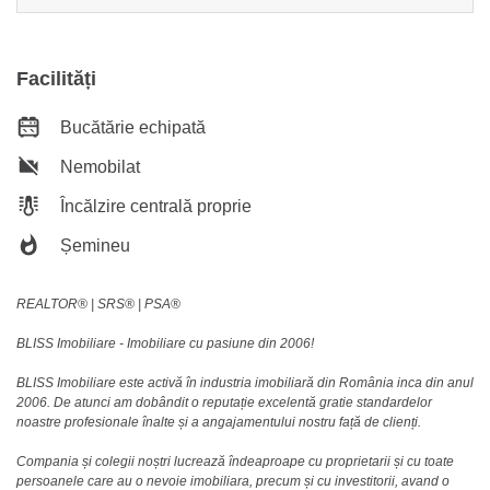
Facilități
Bucătărie echipată
Nemobilat
Încălzire centrală proprie
Șemineu
REALTOR®️ | SRS®️ | PSA®️
BLISS Imobiliare - Imobiliare cu pasiune din 2006!
BLISS Imobiliare este activă în industria imobiliară din România inca din anul
2006. De atunci am dobândit o reputație excelentă gratie standardelor
noastre profesionale înalte și a angajamentului nostru față de clienți.
Compania și colegii noștri lucrează îndeaproape cu proprietarii și cu toate
persoanele care au o nevoie imobiliara, precum și cu investitorii, avand o