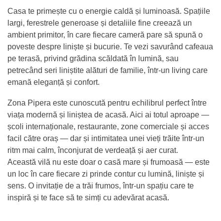
Casa te primește cu o energie caldă și luminoasă. Spațiile
largi, ferestrele generoase și detaliile fine creează un
ambient primitor, în care fiecare cameră pare să spună o
poveste despre liniște și bucurie. Te vezi savurând cafeaua
pe terasă, privind grădina scăldată în lumină, sau
petrecând seri liniștite alături de familie, într-un living care
emană eleganță și confort.
Zona Pipera este cunoscută pentru echilibrul perfect între
viața modernă și liniștea de acasă. Aici ai totul aproape —
școli internaționale, restaurante, zone comerciale și acces
facil către oraș — dar și intimitatea unei vieți trăite într-un
ritm mai calm, înconjurat de verdeață și aer curat.
Această vilă nu este doar o casă mare și frumoasă — este
un loc în care fiecare zi prinde contur cu lumină, liniște și
sens. O invitație de a trăi frumos, într-un spațiu care te
inspiră și te face să te simți cu adevărat acasă.