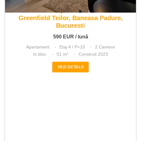
De inchiriat apartament 2 camere
Greenfield Teilor, Baneasa Padure,
Bucuresti
590
EUR
/ lună
Apartament
Etaj 4 / P+10
2 Camere
In bloc
51 m²
Construit 2023
VEZI DETALII