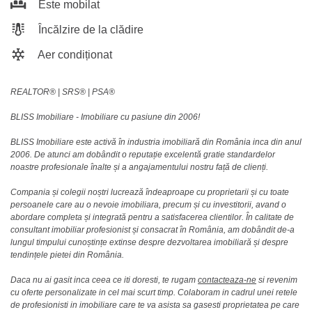
Este mobilat
Încălzire de la clădire
Aer condiționat
REALTOR®️ | SRS®️ | PSA®️
BLISS Imobiliare - Imobiliare cu pasiune din 2006!
BLISS Imobiliare este activă în industria imobiliară din România inca din anul
2006. De atunci am dobândit o reputație excelentă gratie standardelor
noastre profesionale înalte și a angajamentului nostru față de clienți.
Compania și colegii noștri lucrează îndeaproape cu proprietarii și cu toate
persoanele care au o nevoie imobiliara, precum și cu investitorii, avand o
abordare completa și integrată pentru a satisfacerea clientilor. În calitate de
consultant imobiliar profesionist și consacrat în România, am dobândit de-a
lungul timpului cunoștințe extinse despre dezvoltarea imobiliară și despre
tendințele pietei din România.
Daca nu ai gasit inca ceea ce iti doresti, te rugam
contacteaza-ne
si revenim
cu oferte personalizate in cel mai scurt timp. Colaboram in cadrul unei retele
de profesionisti in imobiliare care te va asista sa gasesti proprietatea pe care