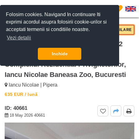
0
Folosim cookies. Navigand In continuare Iti
exprimi acordul asupra folosirii cookie-urilor si
acceptati termenii si conditiile noastre.
CERE DETALII
SUNĂ-NE
SIMILARE
Vezi detalii
De inchiriat Apartament Modern De 2
Camere Cu Balcon, 61mp utili
Inchide
Complexul Rezidential Privighetorilor,
Iancu Nicolae Baneasa Zoo, Bucuresti
Iancu Nicolae | Pipera
635
EUR
/ lună
ID: 40661
18 May 2026 40661