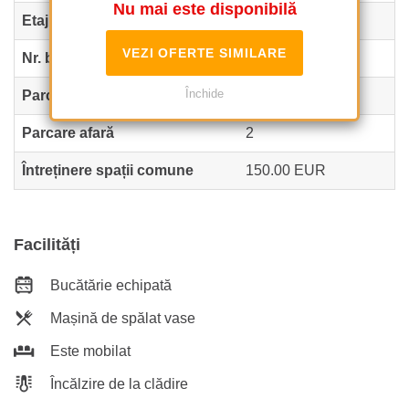
Nu mai este disponibilă
Etaj
1
VEZI OFERTE SIMILARE
Nr. balcoane
1
Închide
Parcare înăuntru
1
Parcare afară
2
Întreținere spații comune
150.00 EUR
Facilități
Bucătărie echipată
Mașină de spălat vase
Este mobilat
Încălzire de la clădire