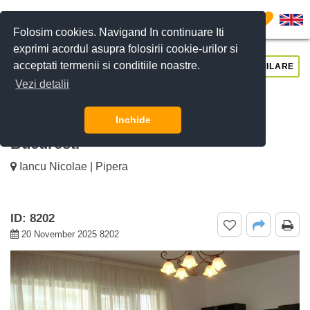
0
Folosim cookies. Navigand In continuare Iti
exprimi acordul asupra folosirii cookie-urilor si
acceptati termenii si conditiile noastre.
CERE DETALII
SUNĂ-NE
SIMILARE
Vezi detalii
De inchiriat apartament 3 camere
Baneasa Rezidential, Baneasa Mall,
Inchide
Bucuresti
Iancu Nicolae | Pipera
ID: 8202
20 November 2025 8202