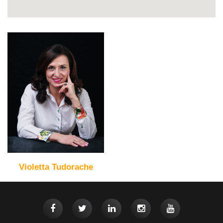
Violetta Tudorache