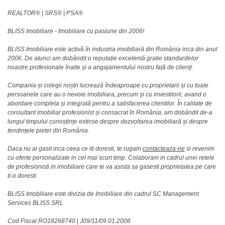
REALTOR®️ | SRS®️ | PSA®️
BLISS Imobiliare - Imobiliare cu pasiune din 2006!
BLISS Imobiliare este activă în industria imobiliară din România inca din anul
2006. De atunci am dobândit o reputație excelentă gratie standardelor
noastre profesionale înalte și a angajamentului nostru față de clienți.
Compania și colegii noștri lucrează îndeaproape cu proprietarii și cu toate
persoanele care au o nevoie imobiliara, precum și cu investitorii, avand o
abordare completa și integrată pentru a satisfacerea clientilor. În calitate de
consultant imobiliar profesionist și consacrat în România, am dobândit de-a
lungul timpului cunoștințe extinse despre dezvoltarea imobiliară și despre
tendințele pietei din România.
Daca nu ai gasit inca ceea ce iti doresti, te rugam
contacteaza-ne
si revenim
cu oferte personalizate in cel mai scurt timp. Colaboram in cadrul unei retele
de profesionisti in imobiliare care te va asista sa gasesti proprietatea pe care
ti-o doresti.
BLISS Imobiliare este divizia de Imobiliare din cadrul SC Management
Services BLISS SRL
Cod Fiscal RO18268740
|
J09/11/09.01.2006