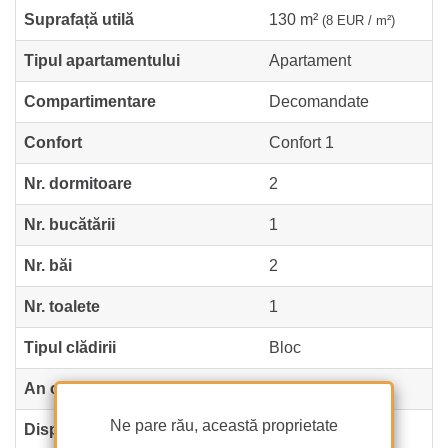
Suprafață utilă
130 m²
(8 EUR / m²)
Tipul apartamentului
Apartament
Compartimentare
Decomandate
Confort
Confort 1
Nr. dormitoare
2
Nr. bucătării
1
Nr. băi
2
Nr. toalete
1
Tipul clădirii
Bloc
An construcție
2009
Ne pare rău, această proprietate
Dispunere