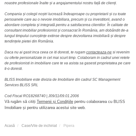
noastre profesionale înalte și a angajamentului nostru față de clienți.
Compania și colegii noștri lucrează îndeaproape cu proprietarii și cu toate
persoanele care au o nevoie imobiliara, precum și cu investitorii, avand o
abordare completa și integrată pentru a satisfacerea clientilor. În calitate de
consultant imobiliar profesionist și consacrat în România, am dobândit de-a
lungul timpului cunoștințe extinse despre dezvoltarea imobiliară și despre
tendințele pietei din România.
Daca nu ai gasit inca ceea ce iti doresti, te rugam
contacteaza-ne
si revenim
cu oferte personalizate in cel mai scurt timp. Colaboram in cadrul unei retele
de profesionisti in imobiliare care te va asista sa gasesti proprietatea pe care
ti-o doresti.
BLISS Imobiliare este divizia de Imobiliare din cadrul SC Management
Services BLISS SRL
Cod Fiscal RO18268740
|
J09/11/09.01.2006
Vă rugăm să citiți
Termenii și Condițiile
pentru colaborarea cu BLISS
Imobiliare și pentru utilizarea acestui site web.
Acasă
Case/Vile de inchiriat
Pipera