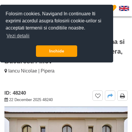
0
Folosim cookies. Navigand In continuare Iti
exprimi acordul asupra folosirii cookie-urilor si
acceptati termenii si conditiile noastre.
CERE DETALII
SUNĂ-NE
Vezi detalii
De inchiriat vila 12 camere cu piscina si
curte privata de peste 1,000 mp Pipera,
Inchide
Bucuresti / Ilfov
Iancu Nicolae | Pipera
ID: 48240
22 December 2025 48240