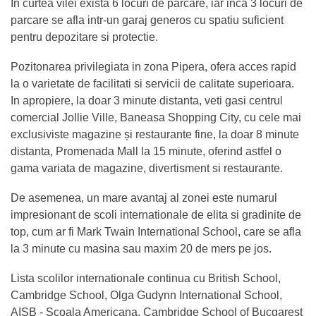
In curtea vilei exista 6 locuri de parcare, iar inca 3 locuri de
parcare se afla intr-un garaj generos cu spatiu suficient
pentru depozitare si protectie.
Pozitonarea privilegiata in zona Pipera, ofera acces rapid
la o varietate de facilitati si servicii de calitate superioara.
In apropiere, la doar 3 minute distanta, veti gasi centrul
comercial Jollie Ville, Baneasa Shopping City, cu cele mai
exclusiviste magazine și restaurante fine, la doar 8 minute
distanta, Promenada Mall la 15 minute, oferind astfel o
gama variata de magazine, divertisment si restaurante.
De asemenea, un mare avantaj al zonei este numarul
impresionant de scoli internationale de elita si gradinite de
top, cum ar fi Mark Twain International School, care se afla
la 3 minute cu masina sau maxim 20 de mers pe jos.
Lista scolilor internationale continua cu British School,
Cambridge School, Olga Gudynn International School,
AISB - Scoala Americana, Cambridge School of Bucgarest