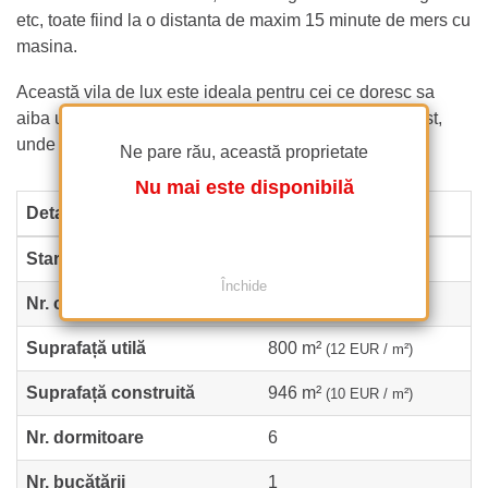
etc, toate fiind la o distanta de maxim 15 minute de mers cu
masina.
Această vila de lux este ideala pentru cei ce doresc sa
aiba un stil de viata sofisticat intr-un paradis exclusivist,
unde eleganta si confortul se impletesc armonios.
Ne pare rău, această proprietate
Nu mai este disponibilă
Detalii proprietate
Stare
Finalizat
Închide
Nr. camere
12
Suprafață utilă
800 m²
(12 EUR / m²)
Suprafață construită
946 m²
(10 EUR / m²)
Nr. dormitoare
6
Nr. bucătării
1