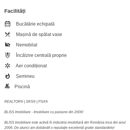
Facilități
Bucătărie echipată
Mașină de spălat vase
Nemobilat
Încălzire centrală proprie
Aer condiționat
Șemineu
Piscină
REALTOR®️ | SRS®️ | PSA®️
BLISS Imobiliare - Imobiliare cu pasiune din 2006!
BLISS Imobiliare este activă în industria imobiliară din România inca din anul
2006. De atunci am dobândit o reputație excelentă gratie standardelor