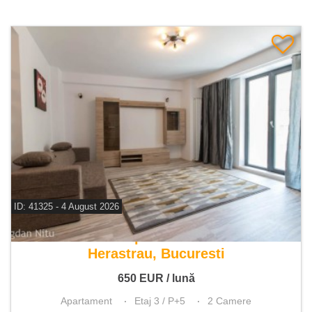
ID: 41325 - 4 August 2026
De inchiriat apartament 2 camere
Herastrau, Bucuresti
650
EUR
/ lună
Apartament
Etaj 3 / P+5
2 Camere