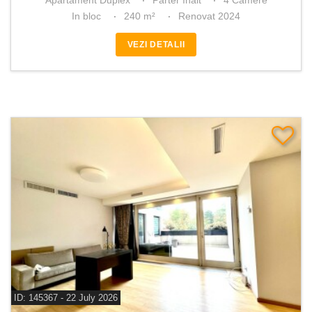
Apartament Duplex
Parter înalt
4 Camere
In bloc
240 m²
Renovat 2024
VEZI DETALII
ID: 145367 - 22 July 2026