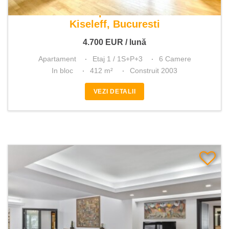
De inchiriat apartament 6 camere
Kiseleff, Bucuresti
4.700
EUR
/ lună
Apartament
Etaj 1 / 1S+P+3
6 Camere
In bloc
412 m²
Construit 2003
VEZI DETALII