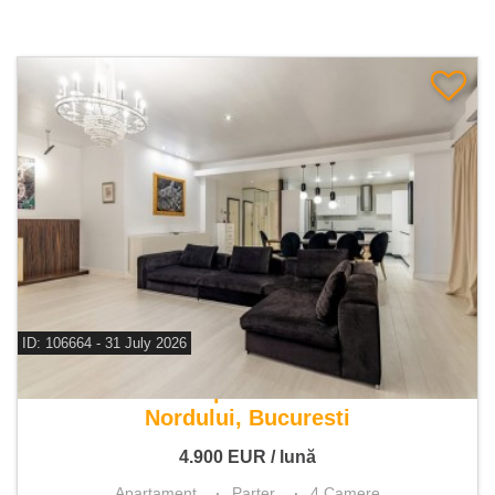
ID: 106664 - 31 July 2026
De inchiriat apartament 4 camere
Nordului, Bucuresti
4.900
EUR
/ lună
Apartament
Parter
4 Camere