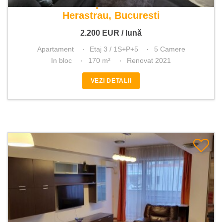
De inchiriat apartament 5 camere
Herastrau, Bucuresti
2.200
EUR
/ lună
Apartament
Etaj 3 / 1S+P+5
5 Camere
In bloc
170 m²
Renovat 2021
VEZI DETALII