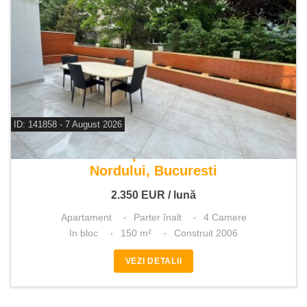
ID: 141858 - 7 August 2026
De inchiriat apartament 4 camere
Nordului, Bucuresti
2.350
EUR
/ lună
Apartament
Parter înalt
4 Camere
In bloc
150 m²
Construit 2006
VEZI DETALII