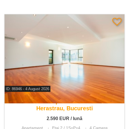
ID: 86946 - 4 August 2026
De inchiriat apartament 4 camere
Herastrau, Bucuresti
2.590
EUR
/ lună
Apartament
Etaj 2 / 1S+P+4
4 Camere