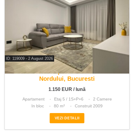
ID: 119009 - 2 August 2026
De inchiriat apartament 2 camere
Nordului, Bucuresti
1.150
EUR
/ lună
Apartament
Etaj 5 / 1S+P+6
2 Camere
In bloc
80 m²
Construit 2009
VEZI DETALII