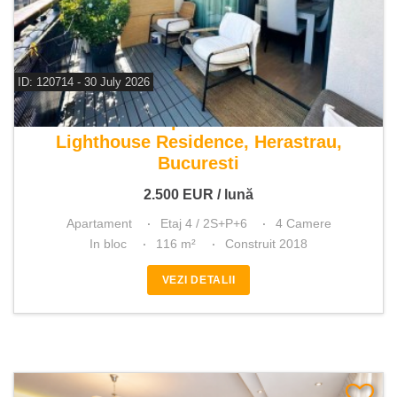
ID: 120714 - 30 July 2026
De inchiriat apartament 4 camere
Lighthouse Residence, Herastrau,
Bucuresti
2.500
EUR
/ lună
Apartament
Etaj 4 / 2S+P+6
4 Camere
In bloc
116 m²
Construit 2018
VEZI DETALII