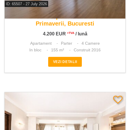
ID: 65507 - 27 July 2026
De inchiriat apartament 4 camere
Primaverii, Bucuresti
4.200
EUR
/ lună
+TVA
Apartament
Parter
4 Camere
In bloc
155 m²
Construit 2016
VEZI DETALII