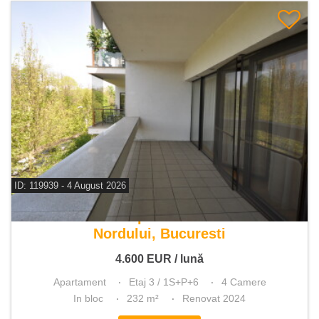
ID: 119939 - 4 August 2026
De inchiriat apartament 4 camere
Nordului, Bucuresti
4.600
EUR
/ lună
Apartament
Etaj 3 / 1S+P+6
4 Camere
In bloc
232 m²
Renovat 2024