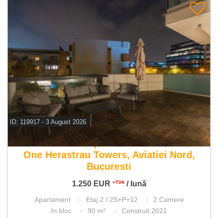
ID: 119917 - 3 August 2026
De inchiriat apartament 2 camere
One Herastrau Towers, Aviatiei Nord,
Bucuresti
1.250
EUR
/ lună
+TVA
Apartament
Etaj 2 / 2S+P+12
2 Camere
In bloc
90 m²
Construit 2021