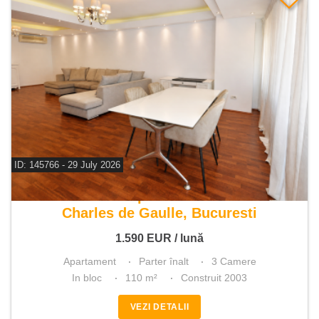
ID: 145766 - 29 July 2026
De inchiriat apartament 3 camere
Charles de Gaulle, Bucuresti
1.590
EUR
/ lună
Apartament
Parter înalt
3 Camere
In bloc
110 m²
Construit 2003
VEZI DETALII