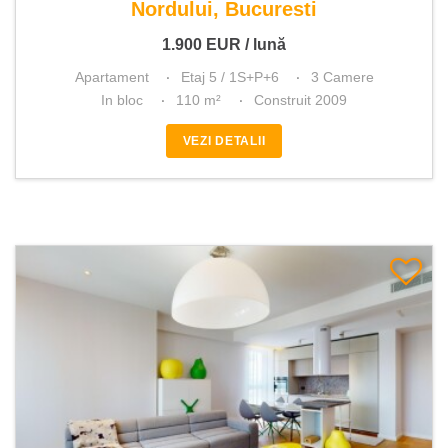
Nordului, Bucuresti
1.900
EUR
/ lună
Apartament
Etaj 5 / 1S+P+6
3 Camere
In bloc
110 m²
Construit 2009
VEZI DETALII