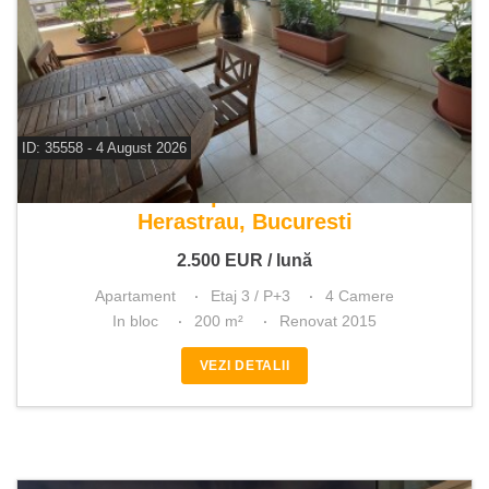
ID: 35558 - 4 August 2026
De inchiriat apartament 4 camere
Herastrau, Bucuresti
2.500
EUR
/ lună
Apartament
Etaj 3 / P+3
4 Camere
In bloc
200 m²
Renovat 2015
VEZI DETALII