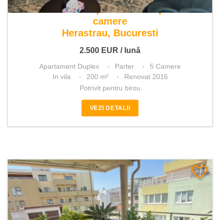
De inchiriat apartament duplex 5
camere
Herastrau, Bucuresti
2.500
EUR
/ lună
Apartament Duplex
Parter
5 Camere
In vila
200 m²
Renovat 2016
Potrivit pentru birou
VEZI DETALII