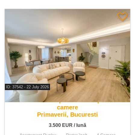
ID: 37542 - 22 July 2026
De inchiriat apartament duplex 4
camere
Primaverii, Bucuresti
3.500
EUR
/ lună