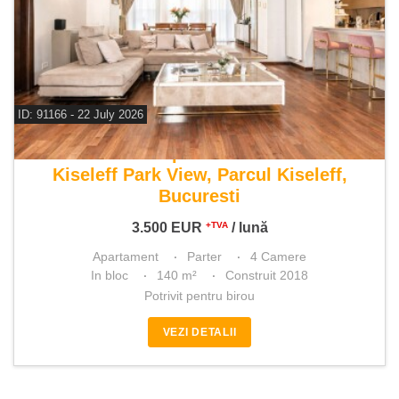
ID: 91166 - 22 July 2026
De inchiriat apartament 4 camere
Kiseleff Park View, Parcul Kiseleff,
Bucuresti
3.500
EUR
/ lună
+TVA
Apartament
Parter
4 Camere
In bloc
140 m²
Construit 2018
Potrivit pentru birou
VEZI DETALII