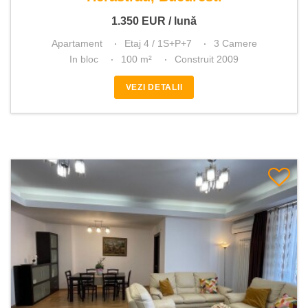
1.350
EUR
/ lună
Apartament
Etaj 4 / 1S+P+7
3 Camere
In bloc
100 m²
Construit 2009
VEZI DETALII