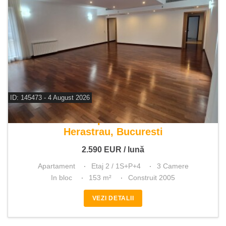
ID: 145473 - 4 August 2026
De inchiriat apartament 3 camere
Herastrau, Bucuresti
2.590
EUR
/ lună
Apartament
Etaj 2 / 1S+P+4
3 Camere
In bloc
153 m²
Construit 2005
VEZI DETALII