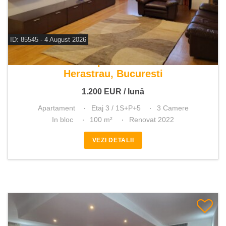
ID: 85545 - 4 August 2026
De inchiriat apartament 3 camere
Herastrau, Bucuresti
1.200
EUR
/ lună
Apartament
Etaj 3 / 1S+P+5
3 Camere
In bloc
100 m²
Renovat 2022
VEZI DETALII