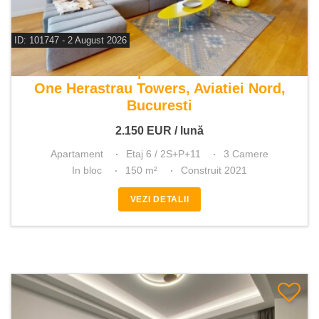
ID: 101747 - 2 August 2026
De inchiriat apartament 3 camere
One Herastrau Towers, Aviatiei Nord,
Bucuresti
2.150
EUR
/ lună
Apartament
Etaj 6 / 2S+P+11
3 Camere
In bloc
150 m²
Construit 2021
VEZI DETALII