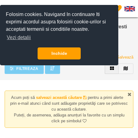
Filtreaza anunturile
0
Folosim cookies. Navigand In continuare Iti
exprimi acordul asupra folosirii cookie-urilor si
Inchiriere apartamente Herastrau Nordului Bucuresti
acceptati termenii si conditiile noastre.
Sector 1
Vezi detalii
Apartemente de inchiriat in zona Herastrau Nordului
Bucuresti Sector 1 | BLISS Imobiliare
Continuati sa cititi
Inchide
42 de anunturi
Salvează
FILTREAZA
Acum poți să
salveazi această căutare
pentru a primi alerte
prin e-mail atunci când sunt adăugate proprietăţi care se potrivesc
cu această căutare.
Puteți, de asemenea, adăuga anunțuri la favorite cu un simplu
click pe simbolul