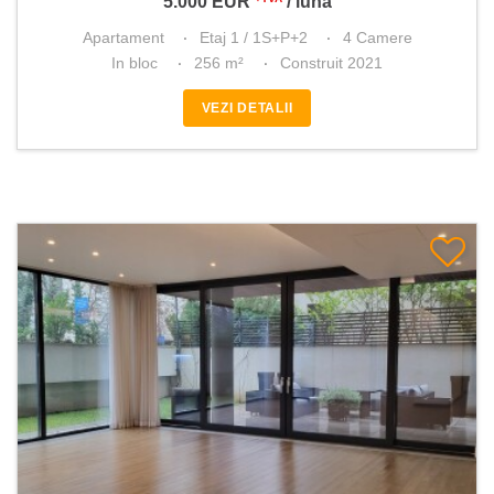
5.000
EUR
/ lună
Apartament
Etaj 1 / 1S+P+2
4 Camere
In bloc
256 m²
Construit 2021
VEZI DETALII