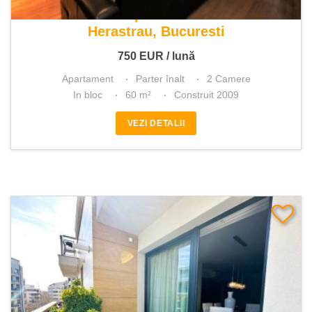
De inchiriat apartament 2 camere
Herastrau, Bucuresti
750
EUR
/ lună
Apartament
Parter înalt
2 Camere
In bloc
60 m²
Construit 2009
VEZI DETALII