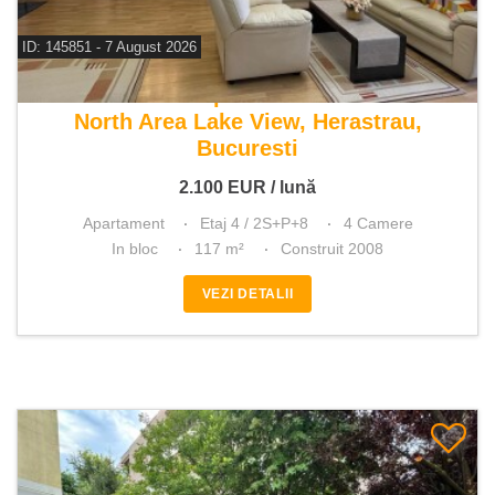
ID: 145851 - 7 August 2026
De inchiriat apartament 4 camere
North Area Lake View, Herastrau,
Bucuresti
2.100
EUR
/ lună
Apartament
Etaj 4 / 2S+P+8
4 Camere
In bloc
117 m²
Construit 2008
VEZI DETALII