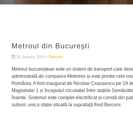
Metroul din București
25 January 2019 •
Resurse
Metroul bucureștean este un sistem de transport care des
administrată de compania Metrorex și este printre cele mai
România. A fost inaugurat de Nicolae Ceaușescu pe 19 de
Magistralei 1 și începutul circulației între stațiile Semăn
înainte. Sistemul este complet electrificat și constă din pa
subsol, unica stație situată la suprafață fiind Berceni.