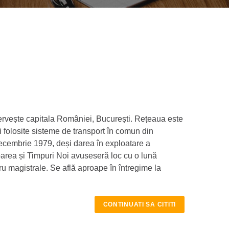
ervește capitala României, București. Rețeaua este
 folosite sisteme de transport în comun din
cembrie 1979, deși darea în exploatare a
ătoarea și Timpuri Noi avuseseră loc cu o lună
tru magistrale. Se află aproape în întregime la
CONTINUATI SA CITITI