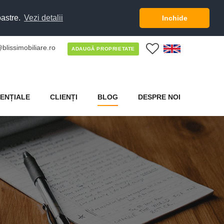
oastre.
Vezi detalii
Inchide
blissimobiliare.ro
0
ADAUGĂ PROPRIETATE
ENȚIALE
CLIENȚI
BLOG
DESPRE NOI